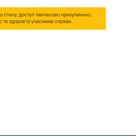
го стану, доступ тимчасово призупинено.
 та здоров’ю учасників справи.