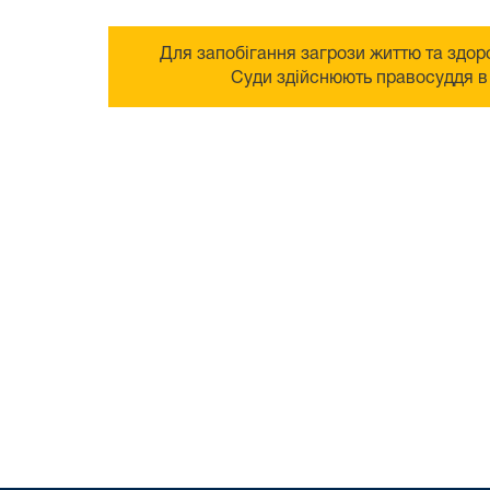
Для запобігання загрози життю та здоро
Суди здійснюють правосуддя в 