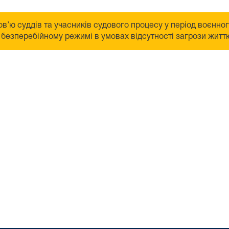
в’ю суддів та учасників судового процесу у період воєнно
безперебійному режимі в умовах відсутності загрози життю