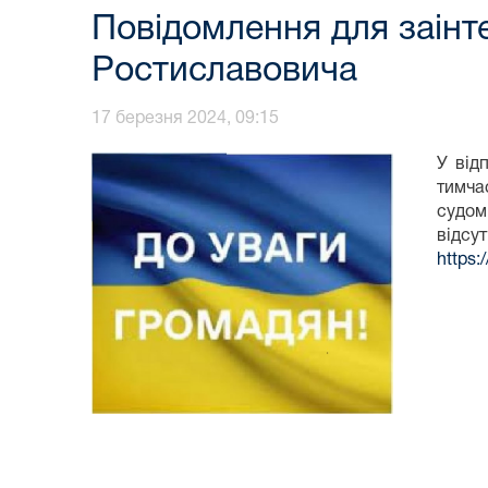
Повідомлення для заін
Ростиславовича
17 березня 2024, 09:15
У від
тимча
судом
відс
https: