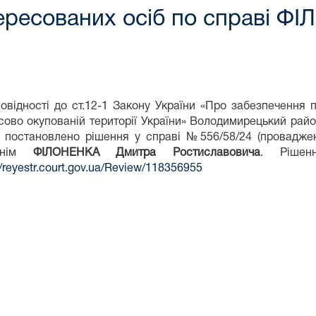
тересованих осіб по справі 
повідності до ст.12-1 Закону України «Про забезпечення
сово окупованій території України» Володимирецький рай
 постановлено рішення у справі №556/58/24 (проваджен
утнім
ФІЛОНЕНКА Дмитра Ростиславовича
. Ріше
//reyestr.court.gov.ua/Review/118356955