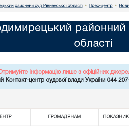
цький районний суд Рівненської області
Прес-центр
Нов
•
•
димирецький районний с
області
Отримуйте інформацію лише з офіційних джере
й Контакт-центр судової влади України 044 207
ЕНТР
ГРОМАДЯНАМ
ПОКАЗНИК