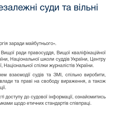
алежні суди та вільні
ргія заради майбутнього».
 Вищої ради правосуддя, Вищої кваліфікаційної
раїни, Національної школи суддів України, Центру
, Національної спілки журналістів України.
м взаємодії судів та ЗМІ, спільно виробити,
 влади та праві на свободу вираження, а також
ії.
ті доступу до судової інформації, ознайомитись
мками щодо етичних стандартів співпраці.