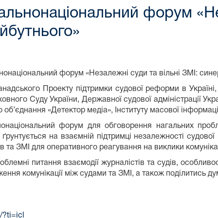
альнонаціональний форум «Нез
айбутнього»
нонаціональний форум «Незалежні суди та вільні ЗМІ: сине
анадського Проекту підтримки судової реформи в Україні,
рховного Суду України, Державної судової адміністрації Ук
 об’єднання «Детектор медіа», Інституту масової інформації
онаціональний форум для обговорення нагальних пробле
 ґрунтується на взаємній підтримці незалежності судової
ів та ЗМІ для оперативного реагування на виклики комунікац
облемні питання взаємодії журналістів та судів, особливос
ення комунікації між судами та ЗМІ, а також поділитись ду
?ti=icl