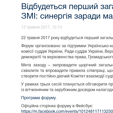
Відбудеться перший заг
ЗМІ: синергія заради м
12 травня 2017, 12:14
22 травня 2017 року відбудеться перший загаль
Форум організовано за підтримки Українсько-к
комісії суддів України, Ради суддів України, Ве
демократії та верховенства права, Громадського
Мета заходу – запровадити щорічний загальн
схвалити та впровадити правила співпраці, що
створити постійно діючий Комітет взаємодії суд
У рамках трьох сесій планується обговорити пр
із вітчизняним та зарубіжним досвідом налагодж
Програма форуму
.
Офіційна сторінка форуму в Фейсбук:
https://m.facebook.com/events/101248117113250/