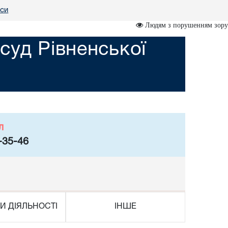
си
Людям з порушенням зору
уд Рівненської
л
-35-46
И ДІЯЛЬНОСТІ
ІНШЕ