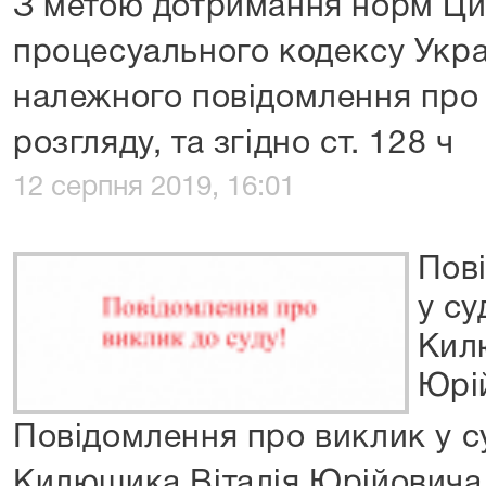
З метою дотримання норм Ци
процесуального кодексу Укра
належного повідомлення про 
розгляду, та згідно ст. 128 ч
12 серпня 2019, 16:01
Пов
у су
Кил
Юрі
Повідомлення про виклик у с
Килюшика Віталія Юрійовича