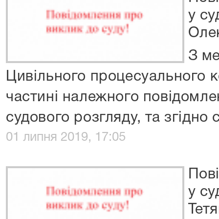
у су
Оле
З м
Цивільного процесуального к
частині належного повідомлен
судового розгляду, та згідно с
01 липня 2019, 17:05
Пов
у су
Тетя