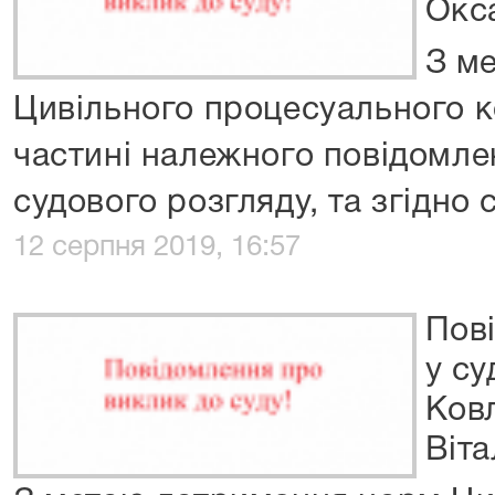
Окса
З м
Цивільного процесуального к
частині належного повідомлен
судового розгляду, та згідно с
12 серпня 2019, 16:57
Пов
у су
Ков
Віта