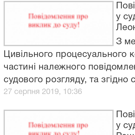
Пов
у су
Лео
З м
Цивільного процесуального к
частині належного повідомлен
судового розгляду, та згідно с
27 серпня 2019, 10:36
Пов
у су