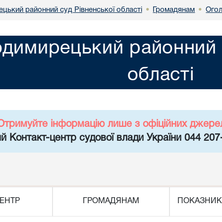
цький районний суд Рівненської області
Громадянам
Огол
•
•
димирецький районний с
області
Отримуйте інформацію лише з офіційних джере
й Контакт-центр судової влади України 044 207
ЕНТР
ГРОМАДЯНАМ
ПОКАЗНИК