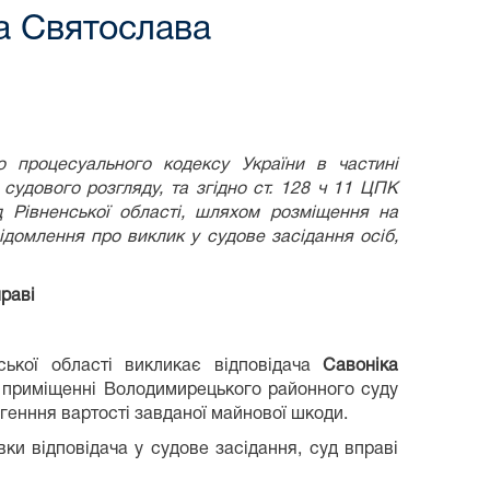
а Святослава
процесуального кодексу України в частині
 судового розгляду,
та згідно ст. 128 ч 11 ЦПК
 Рівненської області, шляхом розміщення на
відомлення про виклик у судове засідання осіб,
праві
ької області викликає відповідача
Савоніка
 приміщенні Володимирецького районного суду
ягенння вартості завданої майнової шкоди.
вки відповідача у судове засідання, суд вправі