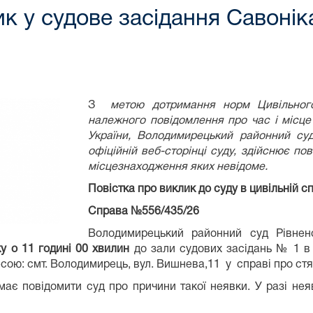
к у судове засідання Савонік
З
метою дотримання норм Цивільного 
належного повідомлення про час і місце
України, Володимирецький районний суд
офіційній веб-сторінці суду, здійснює по
місцезнаходження яких невідоме.
Повістка про виклик до суду в ци
вільній с
Справа №556/435/26
Володимирецький районний суд Рівненс
у о 11 годині 00 хвилин
до зали судових засідань № 1 в
есою: смт. Володимирець, вул. Вишнева,11 у справі про ст
 має повідомити суд про причини такої неявки. У разі нея