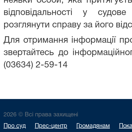
неявки особи, яка притягуєть
відповідальності у судове 
розглянути справу за його відс
Для отримання інформації пр
звертайтесь до інформаційног
(03634) 2-59-14
2026 © Всі права захищені
Про суд
Прес-центр
Громадянам
Пока