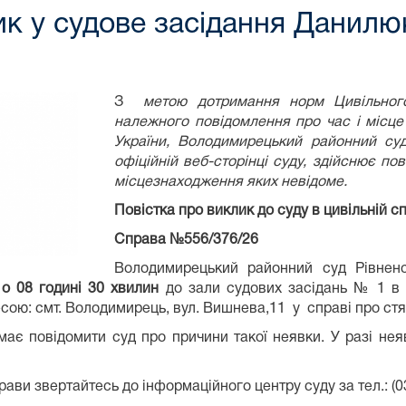
к у судове засідання Данилю
З
метою дотримання норм Цивільного 
належного повідомлення про час і місце
України, Володимирецький районний суд
офіційній веб-сторінці суду, здійснює по
місцезнаходження яких невідоме.
Повістка про виклик до суду в ци
вільній с
Справа №556/376/26
Володимирецький районний суд Рівненсь
о 08 годині 30 хвилин
до зали судових засідань № 1 в 
есою: смт. Володимирець, вул. Вишнева,11 у справі про ст
 має повідомити суд про причини такої неявки. У разі нея
ави звертайтесь до інформаційного центру суду за тел.: (0