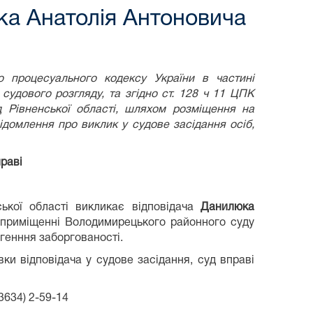
ка Анатолія Антоновича
процесуального кодексу України в частині
 судового розгляду,
та згідно ст. 128 ч 11 ЦПК
 Рівненської області, шляхом розміщення на
відомлення про виклик у судове засідання осіб,
праві
кої області викликає відповідача
Данилюка
приміщенні Володимирецького районного суду
ягенння заборгованості.
вки відповідача у судове засідання, суд вправі
3634) 2-59-14