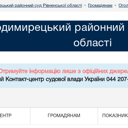
цький районний суд Рівненської області
Громадянам
Огол
•
•
димирецький районний с
області
Отримуйте інформацію лише з офіційних джере
й Контакт-центр судової влади України 044 207
ЕНТР
ГРОМАДЯНАМ
ПОКАЗНИК